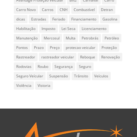
Avantage Proteção Veicular
Blitz
Carnaval
Carro
Carro Novo
Carros
CNH
Combustível
Detran
dicas
Estradas
Feriado
Financiamento
Gasolina
Habilitação
Imposto
Lei Seca
Licenciamento
Manutenção
Mercosul
Multa
Petrobrás
Petróleo
Pontos
Prazo
Preço
protecao veicular
Proteção
Rastreador
rastreador veicular
Reboque
Renovação
Rodovias
Roubo
Segurança
Seguro
Seguro Veícular
Suspensão
Trânsito
Veículos
Violência
Vistoria