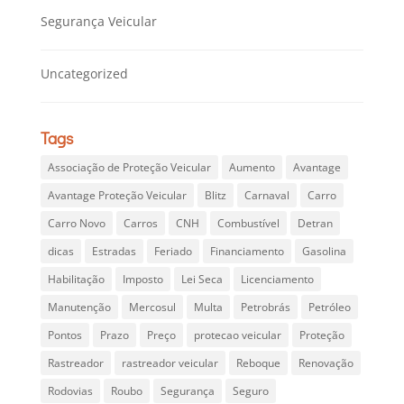
Segurança Veicular
Uncategorized
Tags
Associação de Proteção Veicular
Aumento
Avantage
Avantage Proteção Veicular
Blitz
Carnaval
Carro
Carro Novo
Carros
CNH
Combustível
Detran
dicas
Estradas
Feriado
Financiamento
Gasolina
Habilitação
Imposto
Lei Seca
Licenciamento
Manutenção
Mercosul
Multa
Petrobrás
Petróleo
Pontos
Prazo
Preço
protecao veicular
Proteção
Rastreador
rastreador veicular
Reboque
Renovação
Rodovias
Roubo
Segurança
Seguro