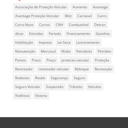
Associação de Proteção Veicular
Aumento
Avantage
Avantage Proteção Veicular
Blitz
Carnaval
Carro
Carro Novo
Carros
CNH
Combustível
Detran
dicas
Estradas
Feriado
Financiamento
Gasolina
Habilitação
Imposto
Lei Seca
Licenciamento
Manutenção
Mercosul
Multa
Petrobrás
Petróleo
Pontos
Prazo
Preço
protecao veicular
Proteção
Rastreador
rastreador veicular
Reboque
Renovação
Rodovias
Roubo
Segurança
Seguro
Seguro Veícular
Suspensão
Trânsito
Veículos
Violência
Vistoria