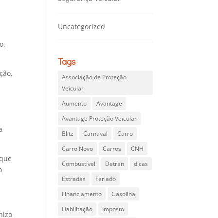
Uncategorized
o,
Tags
ção,
Associação de Proteção
Veicular
Aumento
Avantage
Avantage Proteção Veicular
a
Blitz
Carnaval
Carro
Carro Novo
Carros
CNH
 que
Combustível
Detran
dicas
o
Estradas
Feriado
Financiamento
Gasolina
Habilitação
Imposto
nizo