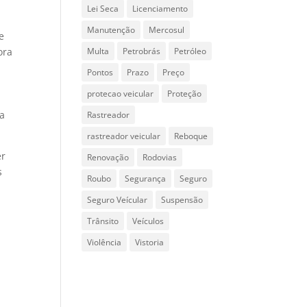
Lei Seca
Licenciamento
Manutenção
Mercosul
e
ora
Multa
Petrobrás
Petróleo
Pontos
Prazo
Preço
protecao veicular
Proteção
 a
Rastreador
rastreador veicular
Reboque
er
Renovação
Rodovias
s
Roubo
Segurança
Seguro
Seguro Veícular
Suspensão
Trânsito
Veículos
Violência
Vistoria