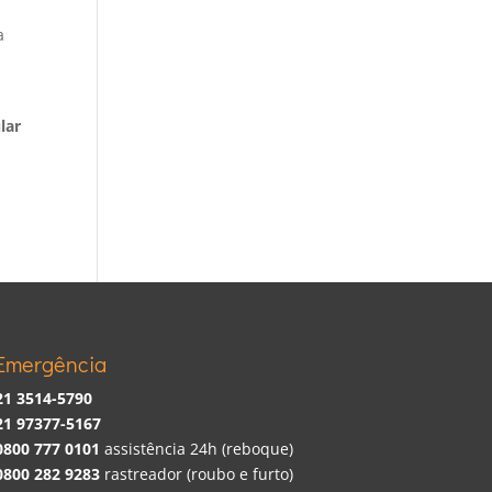
a
lar
Emergência
21 3514-5790
21 97377-5167
0800 777 0101
assistência 24h (reboque)
0800 282 9283
rastreador (roubo e furto)