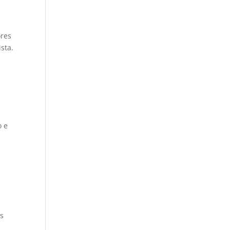
ores
sta.
o e
os