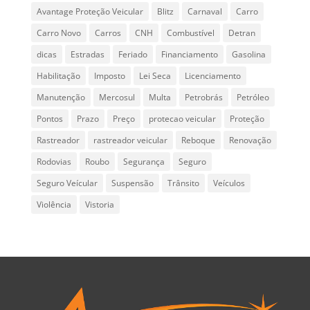
Avantage Proteção Veicular
Blitz
Carnaval
Carro
Carro Novo
Carros
CNH
Combustível
Detran
dicas
Estradas
Feriado
Financiamento
Gasolina
Habilitação
Imposto
Lei Seca
Licenciamento
Manutenção
Mercosul
Multa
Petrobrás
Petróleo
Pontos
Prazo
Preço
protecao veicular
Proteção
Rastreador
rastreador veicular
Reboque
Renovação
Rodovias
Roubo
Segurança
Seguro
Seguro Veícular
Suspensão
Trânsito
Veículos
Violência
Vistoria