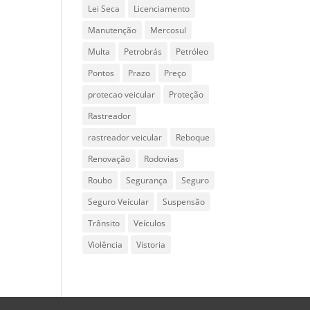
Lei Seca
Licenciamento
Manutenção
Mercosul
Multa
Petrobrás
Petróleo
Pontos
Prazo
Preço
protecao veicular
Proteção
Rastreador
rastreador veicular
Reboque
Renovação
Rodovias
Roubo
Segurança
Seguro
Seguro Veícular
Suspensão
Trânsito
Veículos
Violência
Vistoria