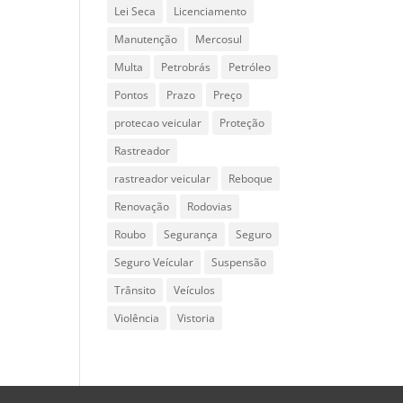
Lei Seca
Licenciamento
Manutenção
Mercosul
Multa
Petrobrás
Petróleo
Pontos
Prazo
Preço
protecao veicular
Proteção
Rastreador
rastreador veicular
Reboque
Renovação
Rodovias
Roubo
Segurança
Seguro
Seguro Veícular
Suspensão
Trânsito
Veículos
Violência
Vistoria