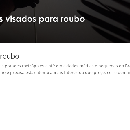
 roubo
as grandes metrópoles e até em cidades médias e pequenas do Bra
oje precisa estar atento a mais fatores do que preço, cor e dema
.