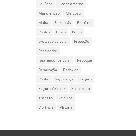
Lei Seca
Licenciamento
Manutenção
Mercosul
Multa
Petrobrás
Petróleo
Pontos
Prazo
Preço
protecao veicular
Proteção
Rastreador
rastreador veicular
Reboque
Renovação
Rodovias
Roubo
Segurança
Seguro
Seguro Veícular
Suspensão
Trânsito
Veículos
Violência
Vistoria