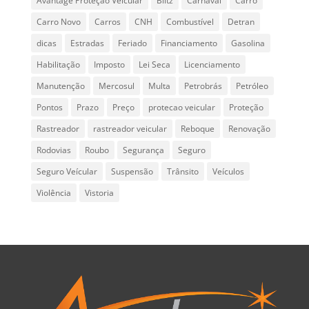
Avantage Proteção Veicular
Blitz
Carnaval
Carro
Carro Novo
Carros
CNH
Combustível
Detran
dicas
Estradas
Feriado
Financiamento
Gasolina
Habilitação
Imposto
Lei Seca
Licenciamento
Manutenção
Mercosul
Multa
Petrobrás
Petróleo
Pontos
Prazo
Preço
protecao veicular
Proteção
Rastreador
rastreador veicular
Reboque
Renovação
Rodovias
Roubo
Segurança
Seguro
Seguro Veícular
Suspensão
Trânsito
Veículos
Violência
Vistoria