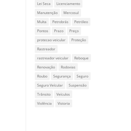
Lei Seca
Licenciamento
Manutenção
Mercosul
Multa
Petrobrás
Petróleo
Pontos
Prazo
Preço
protecao veicular
Proteção
Rastreador
rastreador veicular
Reboque
Renovação
Rodovias
Roubo
Segurança
Seguro
Seguro Veícular
Suspensão
Trânsito
Veículos
Violência
Vistoria