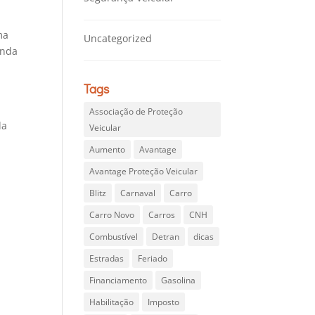
ma
Uncategorized
inda
Tags
Associação de Proteção
da
Veicular
Aumento
Avantage
Avantage Proteção Veicular
Blitz
Carnaval
Carro
Carro Novo
Carros
CNH
Combustível
Detran
dicas
Estradas
Feriado
Financiamento
Gasolina
Habilitação
Imposto