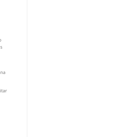
o
us
a
 na
itar