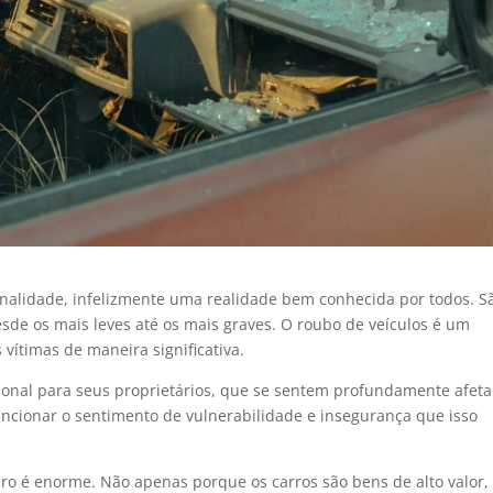
minalidade, infelizmente uma realidade bem conhecida por todos. S
sde os mais leves até os mais graves. O roubo de veículos é um
vítimas de maneira significativa.
onal para seus proprietários, que se sentem profundamente afet
encionar o sentimento de vulnerabilidade e insegurança que isso
iro é enorme. Não apenas porque os carros são bens de alto valor