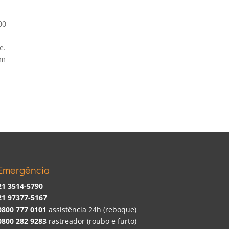
00
e.
em
Emergência
21 3514-5790
21 97377-5167
0800 777 0101
assistência 24h (reboque)
0800 282 9283
rastreador (roubo e furto)