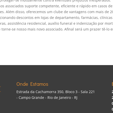
proteger-se mutuamente contra eventuais prejuízos inesperados.
os associados suporte competente, eficiente e rápido em casos de
entes. Além disso, oferecemos um clube de vantagens com mais de 2
cionando descontos em lojas de departamento, farmácias, clínicas
ras, assistência residencial, auxílio funeral e indenização por mort
 torne-se nosso mais novo associado. Afinal será um prazer tê-lo 
Onde Estamos
Estrada da Cachamorra 350, Bloco 3 - Sala 221
- Campo Grande - Rio de Janeiro - RJ