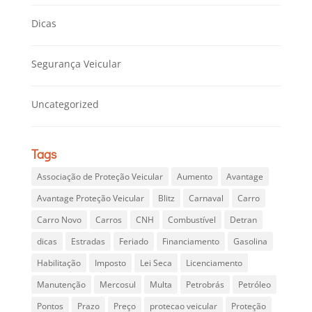
Dicas
Segurança Veicular
Uncategorized
Tags
Associação de Proteção Veicular
Aumento
Avantage
Avantage Proteção Veicular
Blitz
Carnaval
Carro
Carro Novo
Carros
CNH
Combustível
Detran
dicas
Estradas
Feriado
Financiamento
Gasolina
Habilitação
Imposto
Lei Seca
Licenciamento
Manutenção
Mercosul
Multa
Petrobrás
Petróleo
Pontos
Prazo
Preço
protecao veicular
Proteção