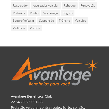
Rastreador
rastreador veicular
Reboque
Renovação
Rodovias
Roubo
Segurança
Seguro
Seguro Veícular
Suspensão
Trânsito
Veículos
Violência
Vistoria
Avantage Benefícios Club
22.646.592/0001-56
Proteção veicular contra roubo, furto, colisão,