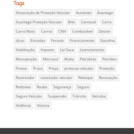
Tags
Associação de Proteção Veicular
Aumento
Avantage
Avantage Proteção Veicular
Blitz
Carnaval
Carro
Carro Novo
Carros
CNH
Combustível
Detran
dicas
Estradas
Feriado
Financiamento
Gasolina
Habilitação
Imposto
Lei Seca
Licenciamento
Manutenção
Mercosul
Multa
Petrobrás
Petróleo
Pontos
Prazo
Preço
protecao veicular
Proteção
Rastreador
rastreador veicular
Reboque
Renovação
Rodovias
Roubo
Segurança
Seguro
Seguro Veícular
Suspensão
Trânsito
Veículos
Violência
Vistoria