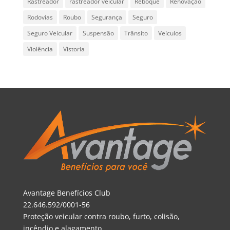
Rastreador
rastreador veicular
Reboque
Renovação
Rodovias
Roubo
Segurança
Seguro
Seguro Veícular
Suspensão
Trânsito
Veículos
Violência
Vistoria
Avantage Benefícios Club
22.646.592/0001-56
Proteção veicular contra roubo, furto, colisão,
incêndio e alagamento.