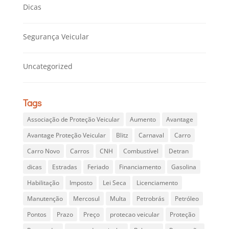
Dicas
Segurança Veicular
Uncategorized
Tags
Associação de Proteção Veicular
Aumento
Avantage
Avantage Proteção Veicular
Blitz
Carnaval
Carro
Carro Novo
Carros
CNH
Combustível
Detran
dicas
Estradas
Feriado
Financiamento
Gasolina
Habilitação
Imposto
Lei Seca
Licenciamento
Manutenção
Mercosul
Multa
Petrobrás
Petróleo
Pontos
Prazo
Preço
protecao veicular
Proteção