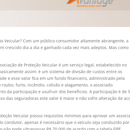
eção Veicular? Com um público consumidor altamente abrangente, a
tem crescido dia a dia e ganhado cada vez mais adeptos. Mas como
sociação de Proteção Veicular é um serviço legal, estabelecido no
a basicamente assim: é um sistema de divisão de custos entre os
e e esse valor fica em um fundo financeiro, administrado pela
roubo, furto, incêndio, colisão e alagamento, o associado
o da participação e usufruir dos benefícios. A participação é de 
aso das seguradoras este valor é maior e não sofre alteração de ac
oteção Veicular possui requisitos mínimos para aprovar um associ
 do condutor, apenas é necessário que o veículo seja conduzido por
do não pode ultrapassar R$ 70.000 de acordo com a tabela FIPE.