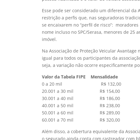
Esse pode ser considerado um diferencial da A
restrição a perfis que, nas seguradoras tradic
se encaixarem no “perfil de risco”: moradores
nome incluso no SPC/Serasa, menores de 25 a
imóvel.
Na Associação de Proteção Veicular Avantage n
igual para todos os participantes da associaç
seja, a variação não ocorre especificamente p
Valor da Tabela FIPE Mensalidade
0 a 20 mil R$ 132,00
20.001 a 30 mil R$ 154,00
30.001 a 40 mil R$ 186,00
40.001 a 50 mil R$ 238,00
50.001 a 60 mil R$ 289,00
60.001 a 70 mil R$ 320,00
Além disso, a cobertura equivalente da Associ
o segurado ainda conta com rastreador com blo