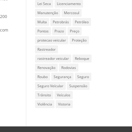
Lei Seca
Licenciamento
Manutenção
Mercosul
 200
Multa
Petrobrás
Petróleo
s com
Pontos
Prazo
Preço
protecao veicular
Proteção
Rastreador
rastreador veicular
Reboque
Renovação
Rodovias
Roubo
Segurança
Seguro
Seguro Veícular
Suspensão
Trânsito
Veículos
Violência
Vistoria