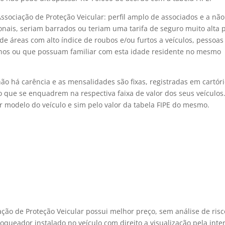
ssociação de Proteção Veicular: perfil amplo de associados e a não
ionais, seriam barrados ou teriam uma tarifa de seguro muito alta 
 de áreas com alto índice de roubos e/ou furtos a veículos, pessoa
nos ou que possuam familiar com esta idade residente no mesmo
ão há carência e as mensalidades são fixas, registradas em cartóri
ão que se enquadrem na respectiva faixa de valor dos seus veículos
or modelo do veículo e sim pelo valor da tabela FIPE do mesmo.
ação de Proteção Veicular possui melhor preço, sem análise de risc
queador instalado no veículo com direito a visualização pela inter