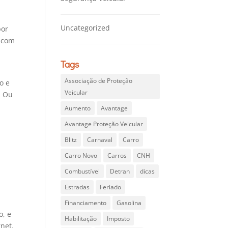
Uncategorized
por
s com
Tags
Associação de Proteção
o e
Veicular
. Ou
Aumento
Avantage
Avantage Proteção Veicular
Blitz
Carnaval
Carro
Carro Novo
Carros
CNH
Combustível
Detran
dicas
Estradas
Feriado
Financiamento
Gasolina
o, e
Habilitação
Imposto
net.