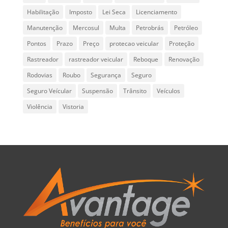
Habilitação
Imposto
Lei Seca
Licenciamento
Manutenção
Mercosul
Multa
Petrobrás
Petróleo
Pontos
Prazo
Preço
protecao veicular
Proteção
Rastreador
rastreador veicular
Reboque
Renovação
Rodovias
Roubo
Segurança
Seguro
Seguro Veícular
Suspensão
Trânsito
Veículos
Violência
Vistoria