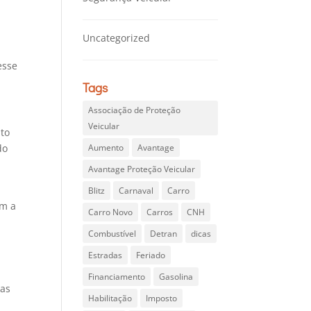
Uncategorized
esse
Tags
Associação de Proteção
Veicular
nto
do
Aumento
Avantage
Avantage Proteção Veicular
Blitz
Carnaval
Carro
am a
Carro Novo
Carros
CNH
Combustível
Detran
dicas
Estradas
Feriado
Financiamento
Gasolina
das
Habilitação
Imposto