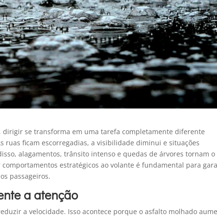
, dirigir se transforma em uma tarefa completamente diferente
 ruas ficam escorregadias, a visibilidade diminui e situações
sso, alagamentos, trânsito intenso e quedas de árvores tornam o
ar comportamentos estratégicos ao volante é fundamental para gara
os passageiros.
ente a atenção
reduzir a velocidade. Isso acontece porque o asfalto molhado aum