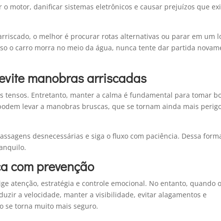
 o motor, danificar sistemas eletrônicos e causar prejuízos que e
riscado, o melhor é procurar rotas alternativas ou parar em um l
aso o carro morra no meio da água, nunca tente dar partida novam
 evite manobras arriscadas
as tensos. Entretanto, manter a calma é fundamental para tomar b
 podem levar a manobras bruscas, que se tornam ainda mais perig
passagens desnecessárias e siga o fluxo com paciência. Dessa form
anquilo.
ça com prevenção
ige atenção, estratégia e controle emocional. No entanto, quando 
uzir a velocidade, manter a visibilidade, evitar alagamentos e
to se torna muito mais seguro.