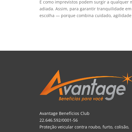
E como imprevistos podem surgir a qualquer 
adiada. Assim, para garantir tranquilidade em
escolha — porque combina cuidado, agilidade 
Avantage Benefícios Club
22.646.592/0001-56
Proteção veicular contra roubo, furto, colisão,