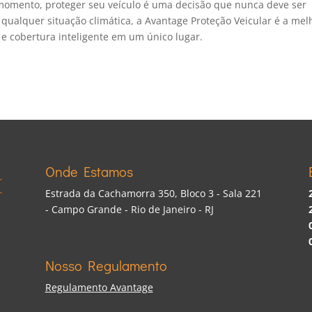
momento, proteger seu veículo é uma decisão que nunca deve ser
 qualquer situação climática, a Avantage Proteção Veicular é a mel
e cobertura inteligente em um único lugar.
Onde Estamos
Estrada da Cachamorra 350, Bloco 3 - Sala 221
- Campo Grande - Rio de Janeiro - RJ
Nosso Regulamento
Regulamento Avantage