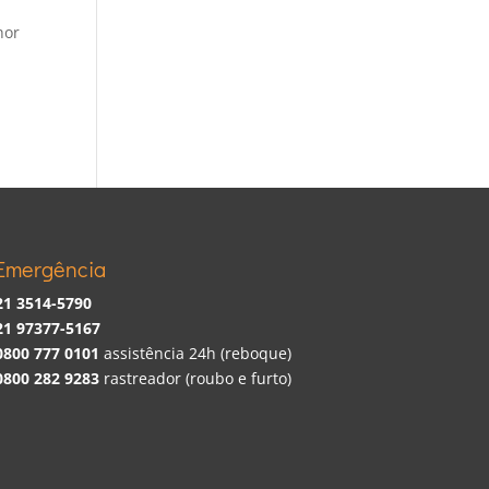
hor
Emergência
21 3514-5790
21 97377-5167
0800 777 0101
assistência 24h (reboque)
0800 282 9283
rastreador (roubo e furto)