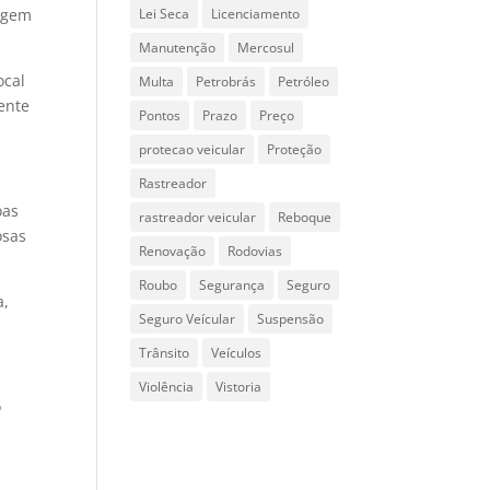
xigem
Lei Seca
Licenciamento
Manutenção
Mercosul
ocal
Multa
Petrobrás
Petróleo
ente
Pontos
Prazo
Preço
protecao veicular
Proteção
Rastreador
oas
rastreador veicular
Reboque
osas
Renovação
Rodovias
Roubo
Segurança
Seguro
a,
Seguro Veícular
Suspensão
Trânsito
Veículos
Violência
Vistoria
o