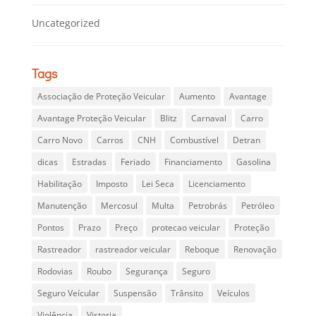
Uncategorized
Tags
Associação de Proteção Veicular
Aumento
Avantage
Avantage Proteção Veicular
Blitz
Carnaval
Carro
Carro Novo
Carros
CNH
Combustível
Detran
dicas
Estradas
Feriado
Financiamento
Gasolina
Habilitação
Imposto
Lei Seca
Licenciamento
Manutenção
Mercosul
Multa
Petrobrás
Petróleo
Pontos
Prazo
Preço
protecao veicular
Proteção
Rastreador
rastreador veicular
Reboque
Renovação
Rodovias
Roubo
Segurança
Seguro
Seguro Veícular
Suspensão
Trânsito
Veículos
Violência
Vistoria